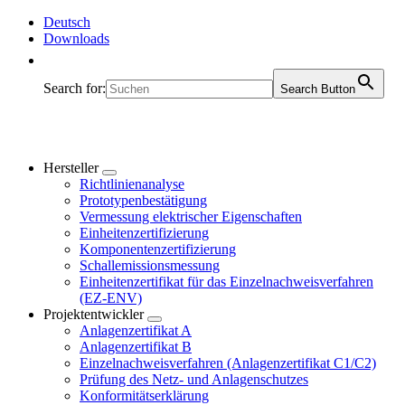
Deutsch
Downloads
Search for:
Search Button
Hersteller
Richtlinienanalyse
Prototypenbestätigung
Vermessung elektrischer Eigenschaften
Einheitenzertifizierung
Komponentenzertifizierung
Schallemissionsmessung
Einheitenzertifikat für das Einzelnachweisverfahren
(EZ-ENV)
Projektentwickler
Anlagenzertifikat A
Anlagenzertifikat B
Einzelnachweisverfahren (Anlagenzertifikat C1/C2)
Prüfung des Netz- und Anlagenschutzes
Konformitätserklärung